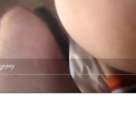
азерку