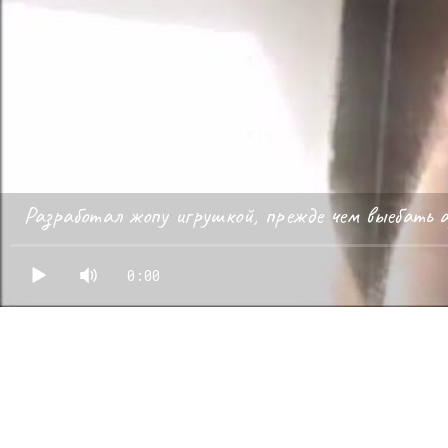
Разработал жопу игрушкой, прежде чем выебать 
0:00